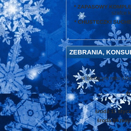
* ZAPASOWY KOMPL
szafce k
* CHUSTECZKI SUCHE
ZEBRANIA, KONSU
w bieżącym roku szk
śr
środa 11 stycz
środa 24 maja