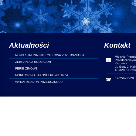
Aktualności
Kontakt
NOWA STRONA INTERNETOWA PRZEDSZKOLA
Miejskie Przed
Przedszkolnym 
ZEBRANIA Z RODZICAMI
Katowice
ul. Gen. J. Hal
FERIE ZIMOWE
40-320 Katowi
MONITORING JAKOŚCI POWIETRZA
32/256-60-20
WYDARZENIA W PRZEDSZKOLU