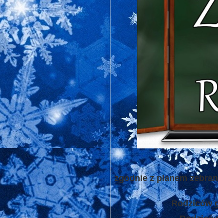
zgodnie z planem zebra
Rodziców g