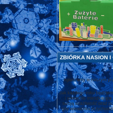
ZBIÓRKA NASION 
ogłaszamy w naszym prz
Jak każdego roku będziemy
i wiewiórki mieszkające
swoją wrażliwość oraz po
gdy wiewiórka przychodzi