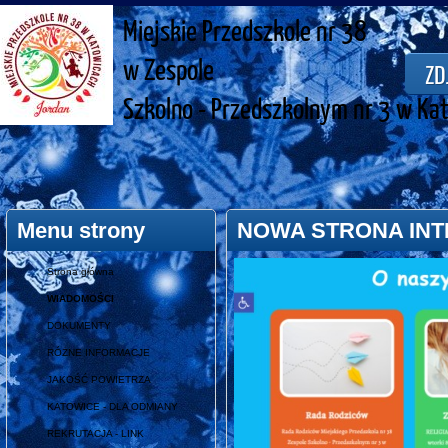
Miejskie Przedszkole nr 38
w Zespole
ZD
Szkolno - Przedszkolnym nr 3 w Ka
Menu strony
NOWA STRONA IN
Strona główna
WIADOMOŚCI
DOKUMENTY
RÓŻNE INFORMACJE
JAKOŚĆ POWIETRZA
KATOWICE - DLA ODMIANY
REKRUTACJA - LINK