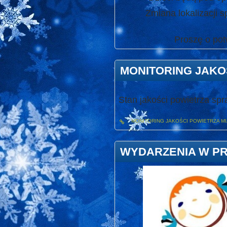
Zmiana lokalizacji sp
Proszę o potwier
MONITORING JAKO
Stan jakości powietrza sp
MONITORING JAKOŚCI POWIETRZA M
WYDARZENIA W P