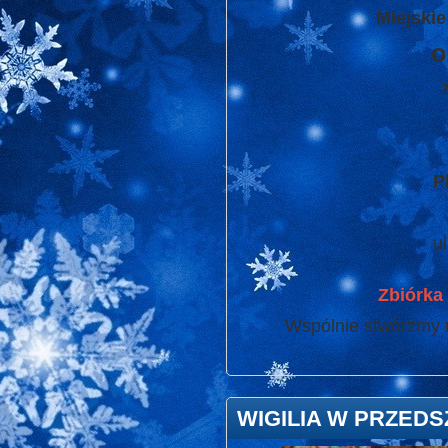
Miejskie
o
P
u
Zbiórka 
Wspólnie stwórzmy u
WIGILIA W PRZED