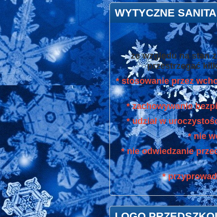
WYTYCZNE SANIT
ze względu na stan 
przestrzegać kil
* stosowanie przez wcho
* zachowywanie bezpi
* udział w uroczystoś
* nie 
* nie odwiedzanie prze
* przyprowad
LOGO PRZEDSZKO