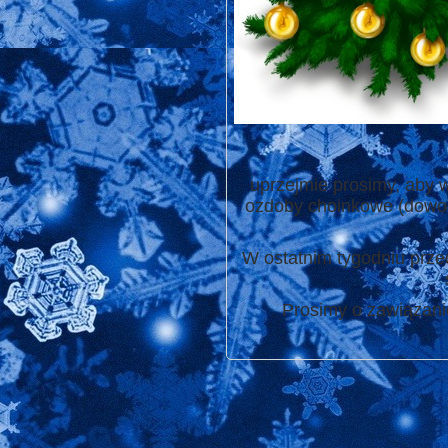
uprzejmie prosimy, aby w
ozdoby choinkowe (dowoln
W ostatnim tygodniu prze
Prosimy o zawiązanie