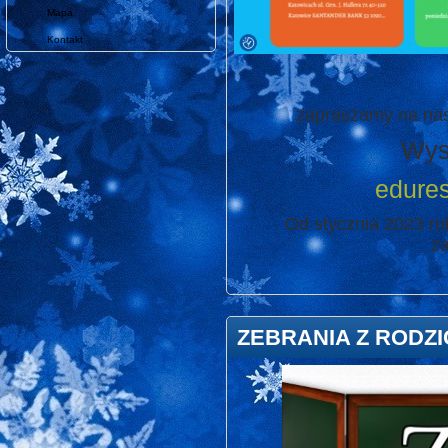
Mapa
Kontakt
zapraszamy na nas
Wys
edure
Od stycznia 2023 ro
za
ZEBRANIA Z RODZI