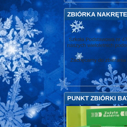
ZBIÓRKA NAKRĘT
Szkoła Podstawowa nr 47 
naszych wieloletnich podo
Zachęcamy do zbierania 
PUNKT ZBIÓRKI BA