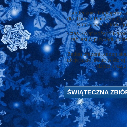
serdecznie dziękujemy za 
dla dzieci z Placówki Op
Katowicach, z którego
Czas Świąt Bożego Narodze
też jest w przypadku dz
Żaden prezent, żaden słod
akcje takie jak ta, w któ
dzieci wraz 
ŚWIĄTECZNA ZBIÓ