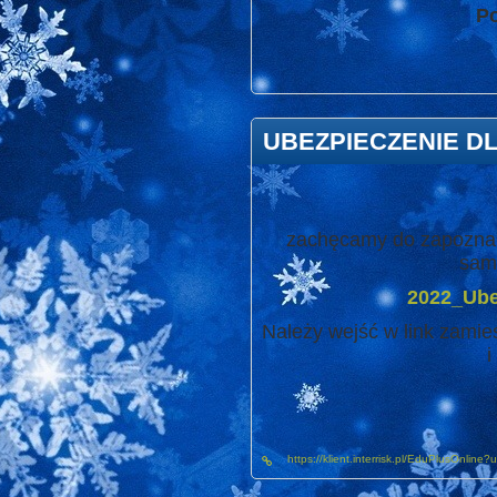
Po
UBEZPIECZENIE DL
zachęcamy do zapoznani
samo
2022_Ube
Należy wejść w link zamie
i
https://klient.interrisk.pl/EduPlusOnline