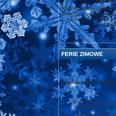
Rodziców
Rodziców dzieci grupy n
połączone ze spotkaniem 
Katowicach w czasie któ
dzieck
FERIE ZIMOWE
Informacja dla rodziców 
W dniach od 16.01.2023 
przedszkolnych na 
Dzieci będą pod opieką