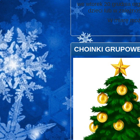
we wtorek 20 grudnia org
dzieci lub w zależn
W miarę możli
CHOINKI GRUPOW