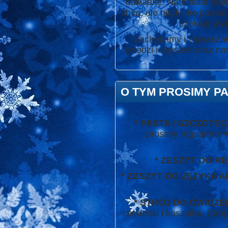
dokładkę. Natomiast ptaki (
chcą, ale nigdy nie pozost
czekają prz
Zachęcamy i zapraszam
żołędzi i szyszek oraz na
O TYM PROSIMY PA
* PASTA I SZCZOT
prosimy regularnie 
* ZESZYT DO REL
* ZESZYT DO JĘZYKA 
* STRÓJ DO ĆWICZE
spodenki i koszulka. Stró