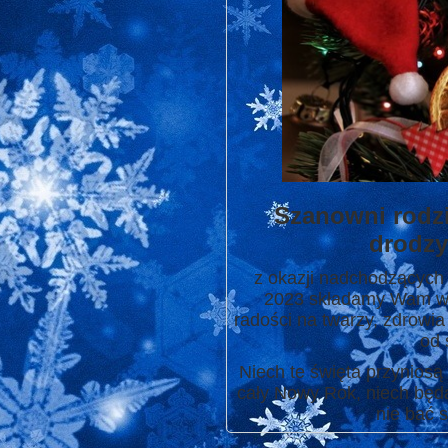
Szanowni rodzi
drodzy
z okazji nadchodzących
2023
składamy Wam ws
radości na twarzy, zdrowia
od 
Niech te święta przyniosą
cały Nowy Rok, niech będ
nie bać s