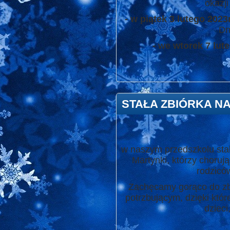
okazj
- w piątek 3 lutego 2023
Dn
- we wtorek 7 lut
STAŁA ZBIÓRKA N
w naszym przedszkolu stal
Martynki, którzy choruj
rodziców
Zachęcamy gorąco do zbi
potrzbującym, dzięki któr
dzieci