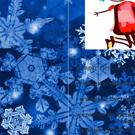
w najbliższym czasie za
- we wtorek 20 grudnia 2
- w środę 11 stycznia 
prz
- w czwartek 12 stycznia
okazj
- w piątek 13 stycznia 