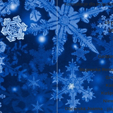
Konsultacje dla rodzic
19 
16
Godzin
Majewska Renat
Gro
Kas
Kuśp
Nie
Obcarska Joanna
- pią