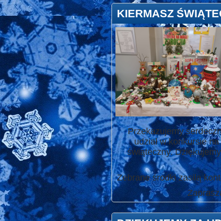
KIERMASZ ŚWIĄTE
Przekazujemy serdeczne
udział w konkursie na
świąteczny. Dziękujemy 
Zebrane środki zasilą ko
Zaprasza