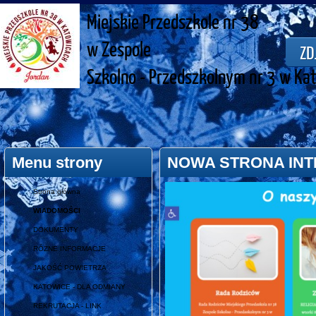
Miejskie Przedszkole nr 38
w Zespole
ZD
Szkolno - Przedszkolnym nr 3 w Ka
Menu strony
NOWA STRONA IN
Strona główna
WIADOMOŚCI
DOKUMENTY
RÓŻNE INFORMACJE
JAKOŚĆ POWIETRZA
KATOWICE - DLA ODMIANY
REKRUTACJA - LINK