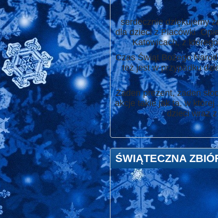
serdecznie dziękujemy za 
dla dzieci z Placówki Op
Katowicach, z którego
Czas Świąt Bożego Narodze
też jest w przypadku dz
Żaden prezent, żaden słod
akcje takie jak ta, w któ
dzieci wraz 
ŚWIĄTECZNA ZBIÓ