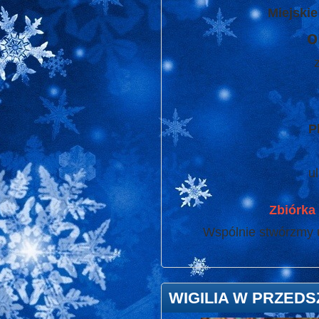
Miejskie
o
P
u
Zbiórka 
Wspólnie stwórzmy u
WIGILIA W PRZED