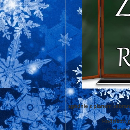
zgodnie z planem zebra
Rodziców g