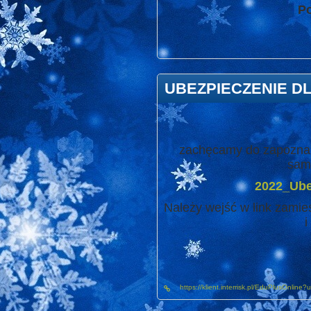
Po
UBEZPIECZENIE DL
zachęcamy do zapoznani
samo
2022_Ube
Należy wejść w link zamie
i
https://klient.interrisk.pl/EduPlusOnline