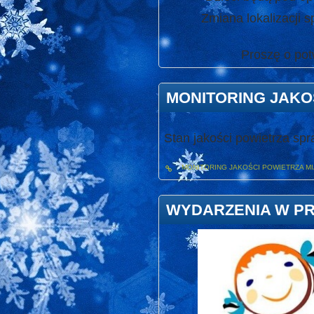
Zmiana lokalizacji sp
Proszę o potwier
MONITORING JAKO
Stan jakości powietrza sp
MONITORING JAKOŚCI POWIETRZA M
WYDARZENIA W P