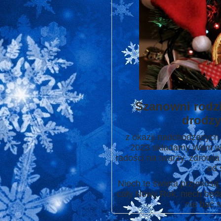
Szanowni rodzi
drodzy
z okazji nadchodzących
2023
składamy Wam ws
radości na twarzy, zdrowia
od 
Niech te święta przyniosą
cały Nowy Rok, niech będ
nie bać s