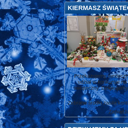
KIERMASZ ŚWIĄTE
Przekazujemy serdeczne
udział w konkursie na
świąteczny. Dziękujemy 
Zebrane środki zasilą ko
Zaprasza