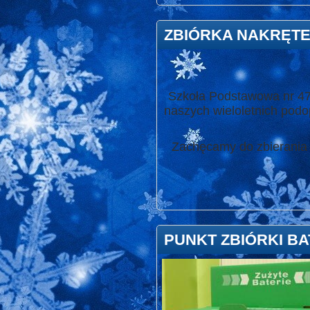
ZBIÓRKA NAKRĘT
Szkoła Podstawowa nr 47 
naszych wieloletnich podo
Zachęcamy do zbierania 
PUNKT ZBIÓRKI BA