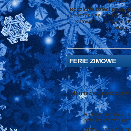
Rodziców
Rodziców dzieci grupy n
połączone ze spotkaniem 
Katowicach w czasie któ
dzieck
FERIE ZIMOWE
Informacja dla rodziców 
W dniach od 16.01.2023 
przedszkolnych na 
Dzieci będą pod opieką