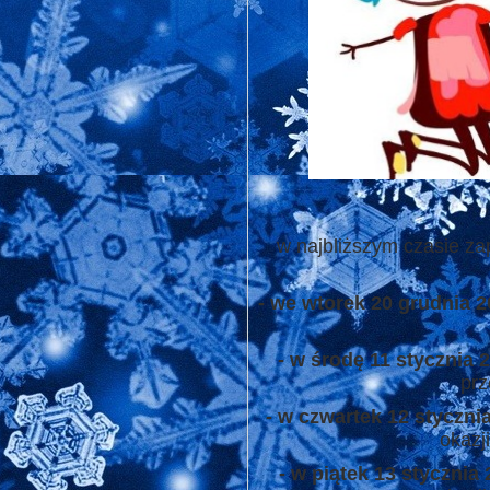
w najbliższym czasie za
- we wtorek 20 grudnia 2
- w środę 11 stycznia 
prz
- w czwartek 12 stycznia
okazj
- w piątek 13 stycznia 