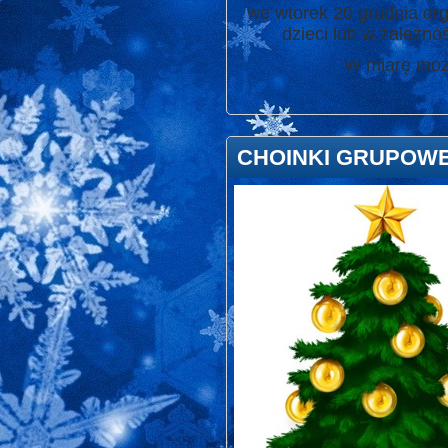
we wtorek 20 grudnia org
dzieci lub w zależn
W miarę możli
CHOINKI GRUPOW