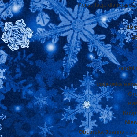
Konsultacje dla rodzic
19 
16
Godzin
Majewska Renat
Gro
Kas
Kuśp
Nie
Obcarska Joanna
- pią