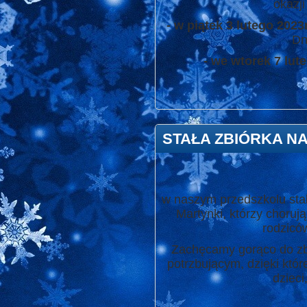
okazj
- w piątek 3 lutego 2023
Dn
- we wtorek 7 lut
STAŁA ZBIÓRKA N
w naszym przedszkolu stal
Martynki, którzy choruj
rodziców
Zachęcamy gorąco do zbi
potrzbującym, dzięki któr
dzieci