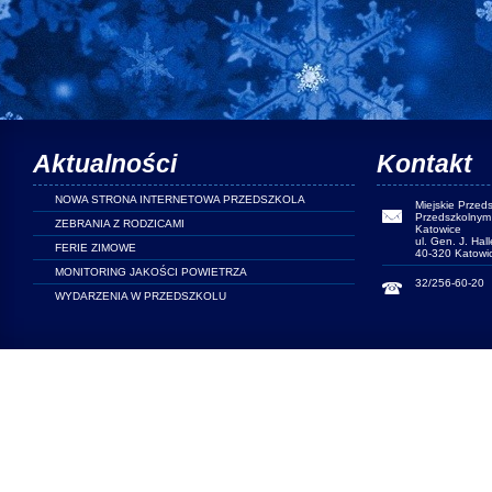
Aktualności
Kontakt
NOWA STRONA INTERNETOWA PRZEDSZKOLA
Miejskie Przed
Przedszkolnym 
ZEBRANIA Z RODZICAMI
Katowice
ul. Gen. J. Hal
FERIE ZIMOWE
40-320 Katowi
MONITORING JAKOŚCI POWIETRZA
32/256-60-20
WYDARZENIA W PRZEDSZKOLU