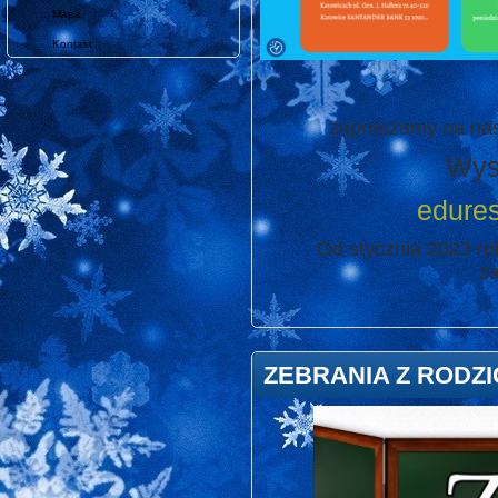
Mapa
Kontakt
zapraszamy na nas
Wys
edure
Od stycznia 2023 ro
za
ZEBRANIA Z RODZI