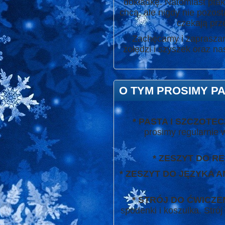
dokładkę. Natomiast ptaki (
chcą, ale nigdy nie pozost
czekają prz
Zachęcamy i zapraszam
żołędzi i szyszek oraz na
O TYM PROSIMY PA
* PASTA I SZCZOT
prosimy regularnie 
* ZESZYT DO REL
* ZESZYT DO JĘZYKA 
* STRÓJ DO ĆWICZE
spodenki i koszulka. Stró