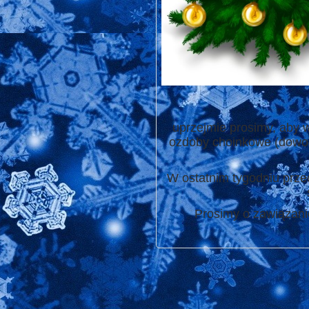
uprzejmie prosimy, aby w
ozdoby choinkowe (dowoln
W ostatnim tygodniu prze
Prosimy o zawiązanie