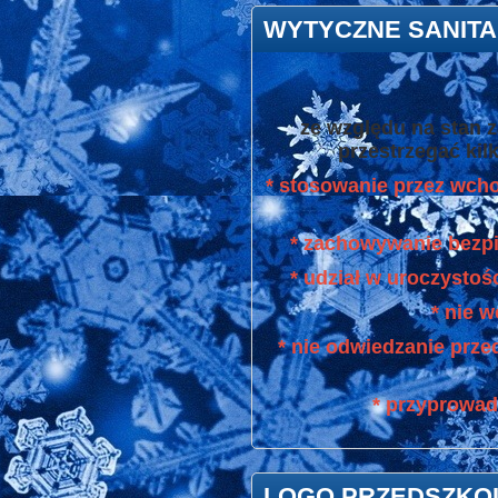
WYTYCZNE SANIT
ze względu na stan 
przestrzegać kil
* stosowanie przez wcho
* zachowywanie bezpi
* udział w uroczystoś
* nie 
* nie odwiedzanie prze
* przyprowad
LOGO PRZEDSZKO