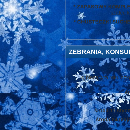
* ZAPASOWY KOMPL
szafce k
* CHUSTECZKI SUCHE
ZEBRANIA, KONSU
w bieżącym roku szk
śr
środa 11 stycz
środa 24 maja