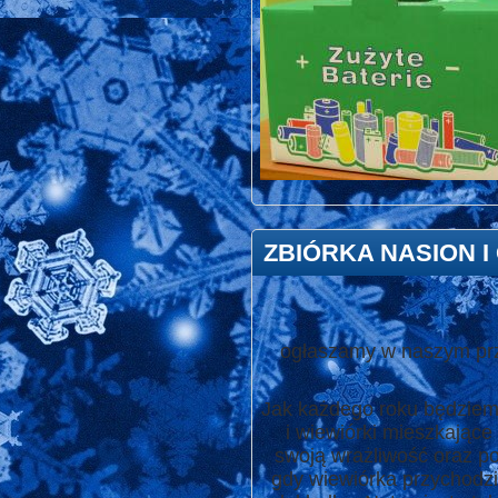
ZBIÓRKA NASION 
ogłaszamy w naszym prz
Jak każdego roku będziemy
i wiewiórki mieszkające
swoją wrażliwość oraz po
gdy wiewiórka przychodzi